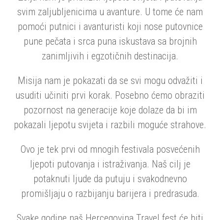
svim zaljubljenicima u avanture. U tome će nam
pomoći putnici i avanturisti koji nose putovnice
pune pečata i srca puna iskustava sa brojnih
zanimljivih i egzotičnih destinacija.
Misija nam je pokazati da se svi mogu odvažiti i
usuditi učiniti prvi korak. Posebno ćemo obraziti
pozornost na generacije koje dolaze da bi im
pokazali ljepotu svijeta i razbili moguće strahove.
Ovo je tek prvi od mnogih festivala posvećenih
ljepoti putovanja i istraživanja. Naš cilj je
potaknuti ljude da putuju i svakodnevno
promišljaju o razbijanju barijera i predrasuda.
Svake godine naš Hercegovina Travel fest će biti