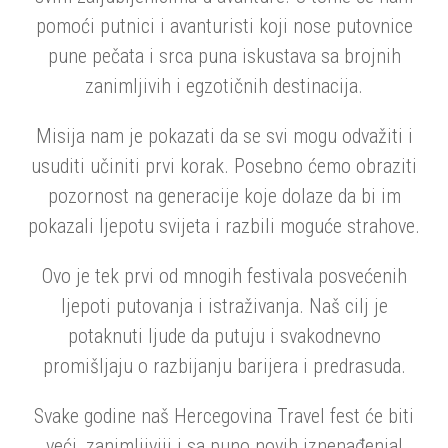
pomoći putnici i avanturisti koji nose putovnice
pune pečata i srca puna iskustava sa brojnih
zanimljivih i egzotičnih destinacija.
Misija nam je pokazati da se svi mogu odvažiti i
usuditi učiniti prvi korak. Posebno ćemo obraziti
pozornost na generacije koje dolaze da bi im
pokazali ljepotu svijeta i razbili moguće strahove.
Ovo je tek prvi od mnogih festivala posvećenih
ljepoti putovanja i istraživanja. Naš cilj je
potaknuti ljude da putuju i svakodnevno
promišljaju o razbijanju barijera i predrasuda.
Svake godine naš Hercegovina Travel fest će biti
veći, zanimljiviji i sa puno novih iznenađenja!